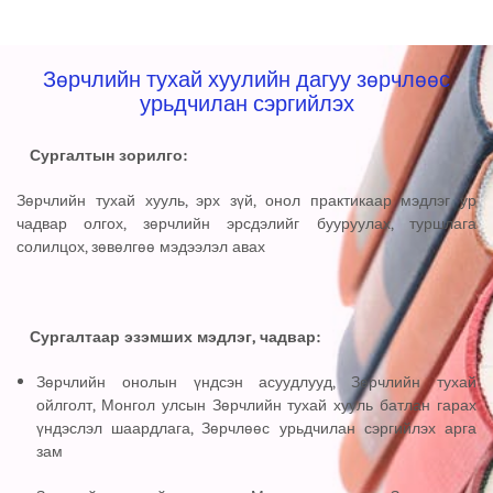
Зөрчлийн тухай хуулийн дагуу зөрчлөөс
урьдчилан сэргийлэх
Сургалтын зорилго:
Зөрчлийн тухай хууль, эрх зүй, онол практикаар мэдлэг ур
чадвар олгох, зөрчлийн эрсдэлийг бууруулах, туршлага
солилцох, зөвөлгөө мэдээлэл авах
Сургалтаар эзэмших мэдлэг, чадвар:
Зөрчлийн онолын үндсэн асуудлууд, Зөрчлийн тухай
ойлголт, Монгол улсын Зөрчлийн тухай хууль батлан гарах
үндэслэл шаардлага, Зөрчлөөс урьдчилан сэргийлэх арга
зам