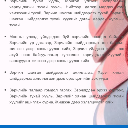
Зөрчлийн тухай хууль, Монгол улсын Захиргааны
хариуцлагын тухай хууль, Нийтээр дагаж мөрдөх хэм
хэмжээний тухай, Зөрчил шалган шийдвэрлэх тухай, Зөрчил
шалган шийдвэрлэх тухай хуулийг дагаж мөрдөх журмын
тухай.
Монгол улсад үйлдэгдэж буй зөрчлийн нөхцөл байдал,
Зөрчлийн үр дагавар, Зөрчлийн шийдвэрлэлт тоо баримт
жишээн дээр хэлэлцүүлэг хийх, Зөрчил үйлдсэн иргэн аж
ахуй нэгж байгууллагад хүлээлгэх хариуцалга, Хуулийн
санкцуудыг жишээн дээр хэлэлцүүлэг хийх
Зөрчил шалган шийдвэрлэх ажиллагаа, Хэрэг хянан
шийдвэрлэх ажиллагаан дахь оролцогчийн эрх үүрэг
Зөрчлийн талаар гомдол гаргах, Зөрчигдсөн эрхээ сэргээх,
Зөрчлийн тухай хууль, Зөрчлийг хянан шийдвэрлэх тухай
хуулийг ашиглаж сурна. Жишээн дээр хэлэлцүүлэг хийх