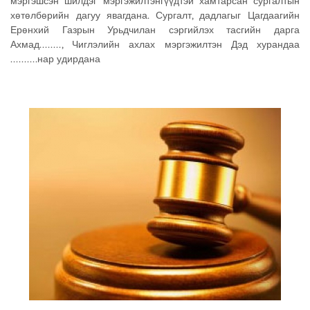
мэргэшсэн шилдэг мэргэжилтэнгүүдтэй хамтарсан сургалтын
хөтөлбөрийн дагуу явагдана. Сургалт, дадлагыг Цагдаагийн
Ерөнхий Газрын Урьдчилан сэргийлэх тасгийн дарга
Ахмад........, Чиглэлийн ахлах мэргэжилтэн Дэд хурандаа
..........нар удирдана