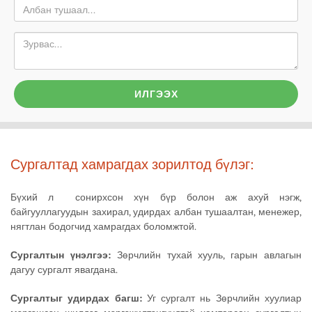
ИЛГЭЭХ
Сургалтад хамрагдах зорилтод бүлэг:
Бүхий л сонирхсон хүн бүр болон аж ахуй нэгж,
байгууллагуудын захирал, удирдах албан тушаалтан, менежер,
нягтлан бодогчид хамрагдах боломжтой.
Сургалтын үнэлгээ:
Зөрчлийн тухай хууль, гарын авлагын
дагуу сургалт явагдана.
Сургалтыг удирдах багш:
Уг сургалт нь Зөрчлийн хуулиар