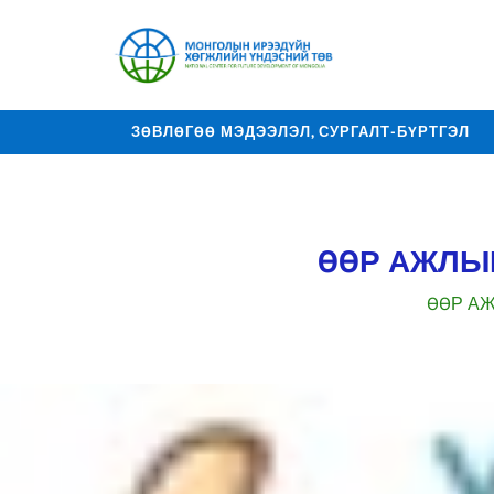
ЗӨВЛӨГӨӨ МЭДЭЭЛЭЛ, СУРГАЛТ-БҮРТГЭЛ
ХОЛБОО БАРИХ
ӨӨР АЖЛЫ
ӨӨР А