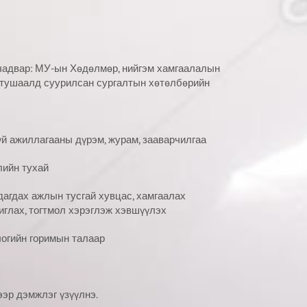
чадвар: МУ-ын Хөдөлмөр, нийгэм хамгаалалын
 тушаалд суурилсан сургалтын хөтөлбөрийн
й ажиллагааны дүрэм, журам, зааварчилгаа
лийн тухай
агдах ажлын тусгай хувцас, хамгаалах
шиглах, тогтмол хэрэглэж хэвшүүлэх
огийн горимын талаар
эр дэмжлэг үзүүлнэ.