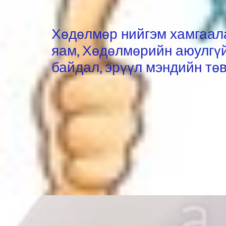
Хөдөлмөр нийгэм хамгаа
яам, Хөдөлмөрийн аюулгү
байдал, эрүүл мэндийн тө