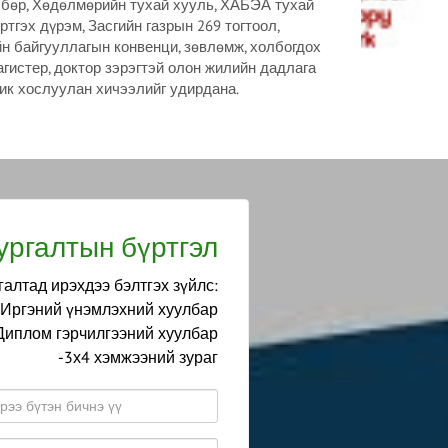
бөр, Хөдөлмөрийн тухай хууль, ХАБЭА тухай
тгэх дүрэм, Засгийн газрын 269 тогтоол,
йн байгууллагын конвенци, зөвлөмж, холбогдох
истер, доктор зэрэгтэй олон жилийн дадлага
тик хослуулан хичээлийг удирдана.
ургалтын бүртгэл
алтад ирэхдээ бэлтгэх зүйлс:
-Иргэний үнэмлэхний хуулбар
Диплом гэрчилгээний хуулбар
-3х4 хэмжээний зураг