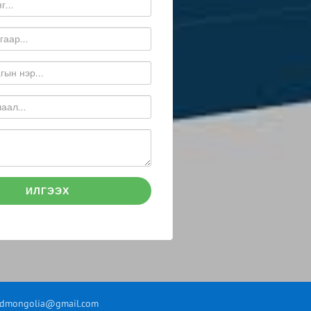
ИЛГЭЭХ
fdmongolia@gmail.com