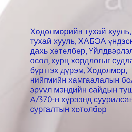
Хөдөлмөрийн тухай хууль
тухай хууль, ХАБЭА үндэс
дахь хөтөлбөр, Үйлдвэрлэ
осол, хурц хордлогыг судл
бүртгэх дүрэм, Хөдөлмөр,
нийгмийн хамгаалалын бо
эрүүл мэндийн сайдын ту
А/370-н хүрээнд суурилса
сургалтын хөтөлбөр