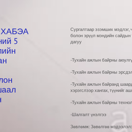
, ХАБЭА
Сургалтаар эзэмших мэдлэг, 
болон эрүүл мэндийн сайдын
ний 5
дагуу
лийн
ан
-Тухайн ажлын байрны аюулгү
-Тухайн ажлын байрны эрсдэ
лон
-Тухайн ажлын байранд шаард
шаал
хэрэгслээр хангах, түүнийг а
н
-Тухайн ажлын байрны технол
-Шалгалт үнэлгээ
Зөвлөмж: Зөвөлгөө мэдээлэлэ