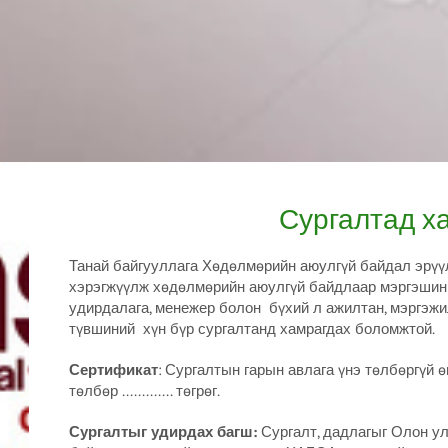
Сургалтад ха
Танай байгууллага Хөдөлмөрийн аюулгүй байдал эрүүл 
хэрэгжүүлж хөдөлмөрийн аюулгүй байдлаар мэргэшин
удирдалага, менежер болон бүхий л ажилтан, мэргэжи
түвшиний хүн бүр сургалтанд хамрагдах боломжтой.
Сертификат
: Сургалтын гарын авлага үнэ төлбөргүй ө
төлбөр ............. төгрөг.
Сургалтыг удирдах багш:
Сургалт, дадлагыг Олон у