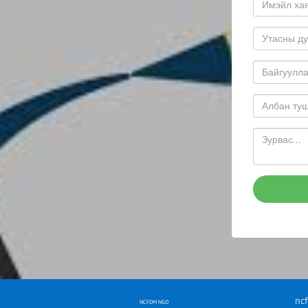
nc
NCFDM NGO