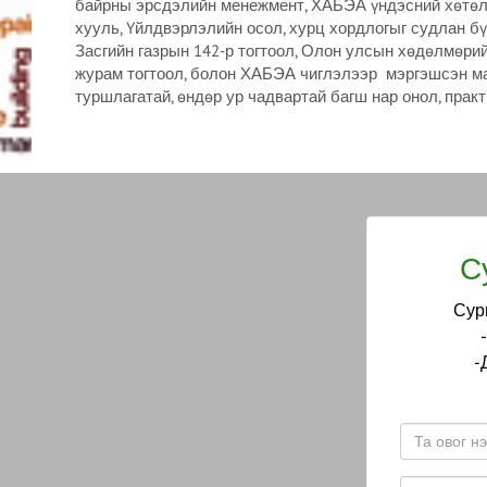
байрны эрсдэлийн менежмент, ХАБЭА үндэсний хөтөл
хууль, Үйлдвэрлэлийн осол, хурц хордлогыг судлан бүр
Засгийн газрын 142-р тогтоол, Олон улсын хөдөлмөри
журам тогтоол, болон ХАБЭА чиглэлээр мэргэшсэн маг
туршлагатай, өндөр ур чадвартай багш нар онол, прак
С
Сург
-