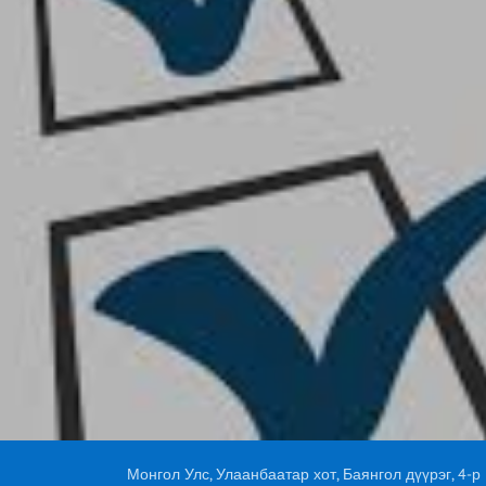
Монгол Улс, Улаанбаатар хот, Баянгол дүүрэг, 4-р