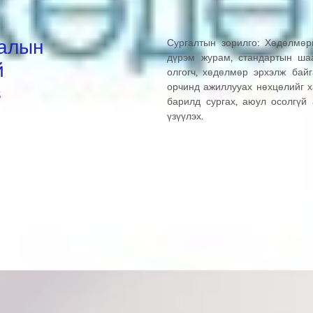
лалын
Сургалтын зорилго: Хөдөлмөр
дүрэм журам, стандартын ша
й
олгогч, хөдөлмөр эрхэлж бай
в
орчинд ажиллууах нөхцөлийг ха
барилд сургах, аюул осолгүй
үзүүлэх.