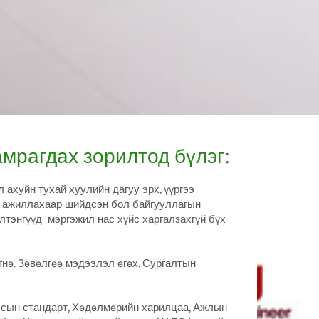
мрагдах зорилтод бүлэг:
ахуйн тухай хуулийн дагуу эрх, үүргээ
 ажиллахаар шийдсэн бол байгууллагын
лтэнгүүд мэргэжил нас хүйс харгалзахгүй бүх
гнө. Зөвөлгөө мэдээлэл өгөх. Сургалтын
лсын стандарт, Хөдөлмөрийн харилцаа, Ажлын