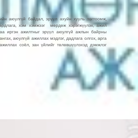
ийн аюулгүй байдал, эрүүл ахуйн хууль тогтоомж,
ардлага, хэм хэмжээг мөрдөж хэрэгжүүлэх, ажил
гаа иргэн ажилтныг эрүүл аюулгүй ажлын байрны
нгах, аюулгүй ажиллах мэдлэг, дадлага олгох, арга
 ажиллах соёл, зан үйлийг төлөвшүүлэхэд дэмжлэг