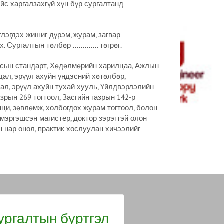
йс харгалзахгүй хүн бүр сургалтанд
лэгдэх жишиг дүрэм, журам, загвар
ургалтын төлбөр ............. төгрөг.
улсын стандарт, Хөдөлмөрийн харилцаа, Ажлын
ал, эрүүл ахуйн үндэсний хөтөлбөр,
л, эрүүл ахуйн тухай хууль, Үйлдвэрлэлийн
зрын 269 тогтоол, Засгийн газрын 142-р
ци, зөвлөмж, холбогдох журам тогтоол, болон
эргэшсэн магистер, доктор зэрэгтэй олон
 нар онол, практик хослуулан хичээлийг
ургалтын бүртгэл