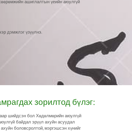
өхөөрөмжийн ашиглалтын үеийн аюулгүй
эр дэмжлэг үзүүлнэ.
мрагдах зорилтод бүлэг:
аар шийдсэн бол Хөдөлмөрийн аюулгүй
аюулгүй байдал эрүүл ахуйн асуудал
 ахуйн боловсролтой, мэргэшсэн хүнийг