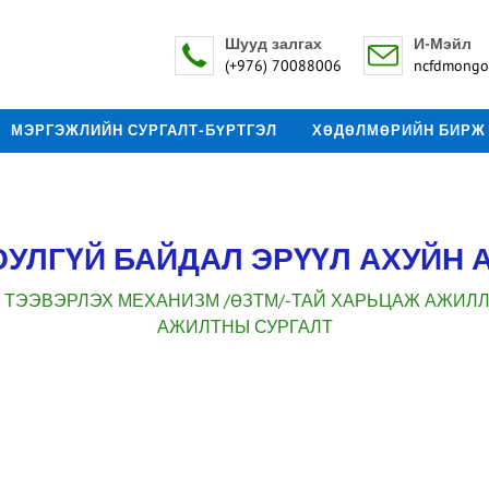
Шууд залгах
И-Мэйл
(+976) 70088006
ncfdmongo
МЭРГЭЖЛИЙН СУРГАЛТ-БҮРТГЭЛ
ХӨДӨЛМӨРИЙН БИРЖ
УЛГҮЙ БАЙДАЛ ЭРҮҮЛ АХУЙН 
, ТЭЭВЭРЛЭХ МЕХАНИЗМ /ӨЗТМ/-ТАЙ ХАРЬЦАЖ АЖИЛ
АЖИЛТНЫ СУРГАЛТ