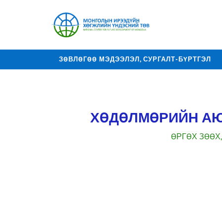
ЗӨВЛӨГӨӨ МЭДЭЭЛЭЛ, СУРГАЛТ-БҮРТГЭЛ
ХОЛБОО БАРИХ
ХӨДӨЛМӨРИЙН АЮ
ӨРГӨХ ЗӨӨХ