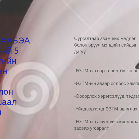
, ХАБЭА
Сургалтаар эзэмших мэдлэг, 
болон эрүүл мэндийн сайдын
ний 5
дагуу
лийн
ан
-ӨЗТМ-ын нэр төрөл, бүтэц зо
-ӨЗТМ-ын аваар ослоос хамга
лон
-Оосорлох хэрэгсэлүүд, тэдгэ
шаал
-Үйлдвэрлэлд ӨЗТМ ашиглах ү
н
-ӨЗТМ-ын аюулгүй ажиллагаа х
засвар угсаралт