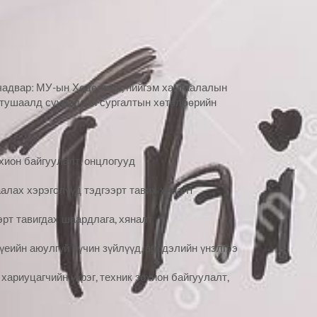
чадвар: МУ-ын Хөдөлмөр, нийгэм хамгаалалын
 тушаалд суурилсан сургалтын хөтөлбөрийн
хион байгуулалт, онцлогууд
алах хэрэгслүүд тэдгээрт тавих хяналт
эрт тавигдах шаардлага, хяналт
еийн аюулгүй хүчин зүйлүүд, эрсдэлийн үнэлгээ
ариуцагчийн үүрэг, техник зохион байгуулалт,