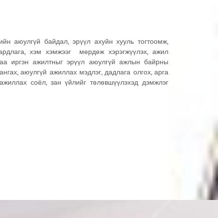
ийн аюулгүй байдал, эрүүл ахуйн хууль тогтоомж,
ардлага, хэм хэмжээг мөрдөж хэрэгжүүлэх, ажил
гаа иргэн ажилтныг эрүүл аюулгүй ажлын байрны
нгах, аюулгүй ажиллах мэдлэг, дадлага олгох, арга
 ажиллах соёл, зан үйлийг төлөвшүүлэхэд дэмжлэг