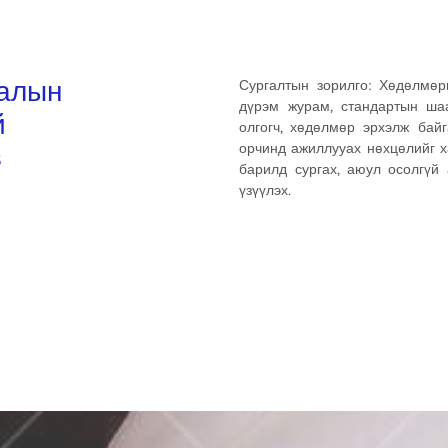
лалын
Сургалтын зорилго: Хөдөлмөр
дүрэм журам, стандартын ша
й
олгогч, хөдөлмөр эрхэлж бай
в
орчинд ажиллууах нөхцөлийг ха
барилд сургах, аюул осолгүй
үзүүлэх.