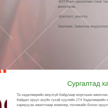
-ӨЗТМ-ын цахилгаан тоног т
ажиллагаа
-Шалгалт, үнэлгээ
Зөвлөмж: Зөвөлгөө мэдээлэлэ
Сургалтад ха
Та хөдөлмөрийн аюулгүй байдлаар мэргэшин ажиллах
байдал эрүүл ахуйн тухай хуулийн 27.4 Хөдөлмөрийн 
хариуцсан ажилтнаар инженер, техникийн болон эрүүл