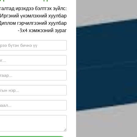
алтад ирэхдээ бэлтгэх зүйлс:
-Иргэний үнэмлэхний хуулбар
Диплом гэрчилгээний хуулбар
-3х4 хэмжээний зураг