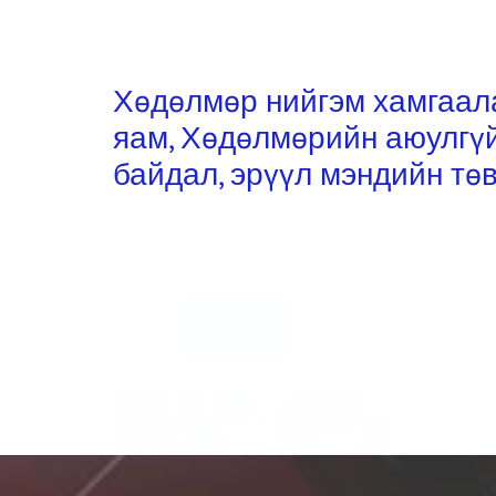
Хөдөлмөр нийгэм хамгаа
яам, Хөдөлмөрийн аюулгү
байдал, эрүүл мэндийн тө