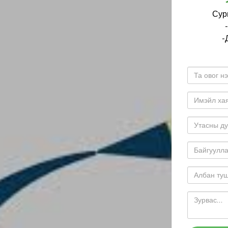
Сург
-