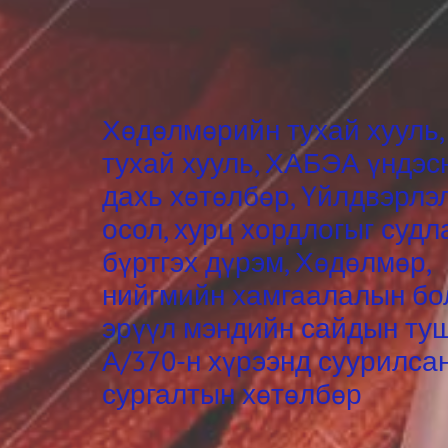
Хөдөлмөрийн тухай хууль
тухай хууль, ХАБЭА үндэс
дахь хөтөлбөр, Үйлдвэрлэ
осол, хурц хордлогыг судл
бүртгэх дүрэм, Хөдөлмөр,
нийгмийн хамгаалалын бо
эрүүл мэндийн сайдын ту
А/370-н хүрээнд суурилса
сургалтын хөтөлбөр