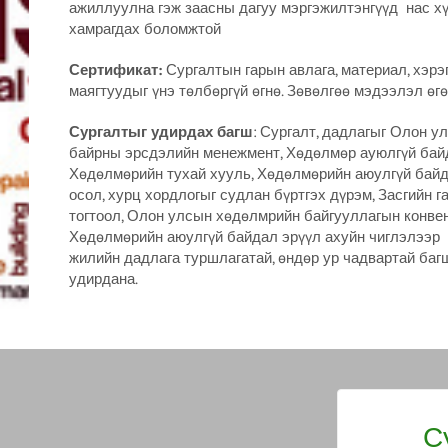
ажиллуулна гэж заасны дагуу мэргэжилтэнгүүд нас хү
хамрагдах боломжтой
Сертификат:
Сургалтын гарын авлага, материал, хэрэг
маягтуудыг үнэ төлбөргүй өгнө. Зөвөлгөө мэдээлэл өгөх. С
Сургалтыг удирдах багш
: Сургалт, дадлагыг Олон 
байрны эрсдэлийн менежмент, Хөдөлмөр ауюлгүй байд
Хөдөлмөрийн тухай хууль, Хөдөлмөрийн аюулгүй байда
осол, хурц хордлогыг судлан бүртгэх дүрэм, Засгийн га
тогтоол, Олон улсын хөдөлмрийн байгууллагын конвен
Хөдөлмөрийн аюулгүй байдал эрүүл ахуйн чиглэлээр м
жилийн дадлага туршлагатай, өндөр ур чадвартай багш
удирдана.
С