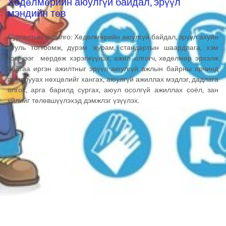
Хөдөлмөрийн аюулгүй байдал, эрүүл
мэндийн төв
Сургалтын зорилго: Хөдөлмөрийн аюулгүй байдал, эрүүл ахуйн
хууль тогтоомж, дүрэм журам, стандартын шаардлага, хэм
хэмжээг мөрдөж хэрэгжүүлэх, ажил олгогч, хөдөлмөр эрхэлж
байгаа иргэн ажилтныг эрүүл аюулгүй ажлын байрны орчинд
ажиллууах нөхцөлийг хангах, аюулгүй ажиллах мэдлэг, дадлага
олгох, арга барилд сургах, аюул осолгүй ажиллах соёл, зан
үйлийг төлөвшүүлэхэд дэмжлэг үзүүлэх.