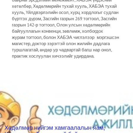
хөтөлбөр, Хөдөлмөрийн тухай хууль, ХАБЭА тухай
хууль, Үйлдвэрлэлийн осол, хурц хордлогыг судлан
бүртгэх дүрэм, Засгийн газрын 269 тогтоол, Засгийн
газрын 142-р тогтоол, Олон улсын хөдөлмөрийн
байгууллагын конвенци, зөвлөмж, холбогдох
журам тогтоол, болон ХАБЭА чиглэлээр мэргэшсэн
магистер, доктор зэрэгтэй олон жилийн дадлага
туршлагатай, өндөр ур чадвартай багш нар онол,
практик хослуулан хичээлийг удирдана.
Хөдөлмөр нийгэм хамгаалалын яам,