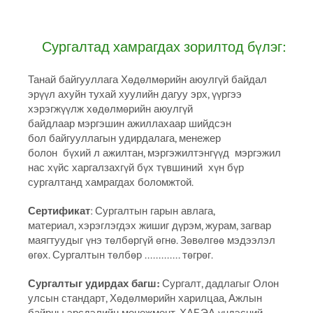
Сургалтад хамрагдах зорилтод бүлэг:
Танай байгууллага Хөдөлмөрийн аюулгүй байдал
эрүүл ахуйн тухай хуулийн дагуу эрх, үүргээ
хэрэгжүүлж хөдөлмөрийн аюулгүй
байдлаар мэргэшин ажиллахаар шийдсэн
бол байгууллагын удирдалага, менежер
болон бүхий л ажилтан, мэргэжилтэнгүүд мэргэжил
нас хүйс харгалзахгүй бүх түвшиний хүн бүр
сургалтанд хамрагдах боломжтой.
Сертификат
: Сургалтын гарын авлага,
материал, хэрэглэгдэх жишиг дүрэм, журам, загвар
маягтуудыг үнэ төлбөргүй өгнө. Зөвөлгөө мэдээлэл
өгөх. Сургалтын төлбөр ............. төгрөг.
Сургалтыг удирдах багш:
Сургалт, дадлагыг Олон
улсын стандарт, Хөдөлмөрийн харилцаа, Ажлын
байрны эрсдэлийн менежмент, ХАБЭА үндэсний