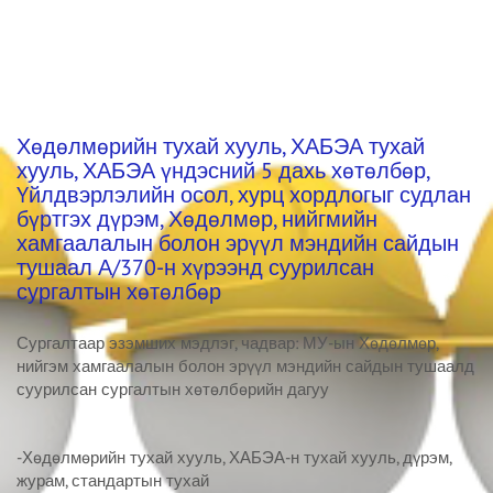
Хөдөлмөрийн тухай хууль, ХАБЭА тухай
хууль, ХАБЭА үндэсний 5 дахь хөтөлбөр,
Үйлдвэрлэлийн осол, хурц хордлогыг судлан
бүртгэх дүрэм, Хөдөлмөр, нийгмийн
хамгаалалын болон эрүүл мэндийн сайдын
тушаал А/370-н хүрээнд суурилсан
сургалтын хөтөлбөр
Сургалтаар эзэмших мэдлэг, чадвар: МУ-ын Хөдөлмөр,
нийгэм хамгаалалын болон эрүүл мэндийн сайдын тушаалд
суурилсан сургалтын хөтөлбөрийн дагуу
-Хөдөлмөрийн тухай хууль, ХАБЭА-н тухай хууль, дүрэм,
журам, стандартын тухай