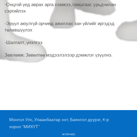
-Онцгой үед аврах арга хэмжээ, гамшгаас урьдчилан
сэргийлэх
-Эрүүл аюулгүй орчинд ажиллах зан үйлийг иргэдэд
төлөвшүүлэх
-Шалгалт, үнэлгээ
Зөвлөмж: Зөвөлгөө мэдээлэлээр дэмжлэг үзүүлнэ.
Монгол Улс, Улаанбаатар хот, Баянгол дүүрэг, 4-р
хороо "МИХҮТ"
NCFDM NGO