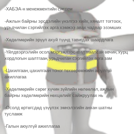
-ХАБЭА-н менежментийн систем
-Ажлын байрны эрсдэлийн үнэлгээ хийх, хяналт тогтоох,
урьдчилан сэргийлэх арга хэмжээ авах чадвар эзэмших
-Хөдөлмөрийн эрүүл ахуй түүнд тавигдах шаардлага
-Үйлдвэрлэлийн осол, мэргэжлээс шалтгаалсан өвчин, хурц
хордлогын шалтгаан, урьдчилан сэргийлэх арга зам
-Цахилгаан, цахилгаан тоног төхөөрөмжийн аюулгүй
ажиллагаа
-Хөдөлмөрийн сөрөг хүчин зүйлийн нөлөөлөл, ажлын
байрны хөдөлмөрийн нөхцөлийг сайжруулах нь
-Осолд өртөгсдөд үзүүлэх эмнэлэгийн анхан шатны
тусламж
-Галын аюулгүй ажиллагаа