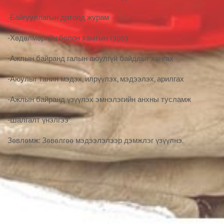
-Байгууллагын дотоод журам
-Хөдөлмөрийн болон хамтын гэрээ
-Ажлын байранд галын аюулгүй байдлыг хангах
-Аюулыг танин мэдэх, илрүүлэх, мэдээлэх, арилгах
-Ажлын байранд үзүүлэх эмнэлэгийн анхны тусламж
-Шалгалт үнэлгээ
Зөвлөмж: Зөвөлгөө мэдээлэлээр дэмжлэг үзүүлнэ.