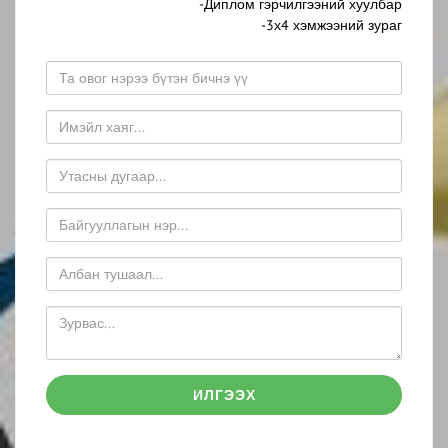
-Диплом гэрчилгээний хуулбар
-3х4 хэмжээний зураг
ИЛГЭЭХ