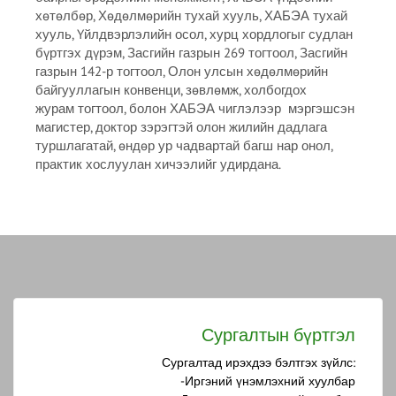
хөтөлбөр, Хөдөлмөрийн тухай хууль, ХАБЭА тухай
хууль, Үйлдвэрлэлийн осол, хурц хордлогыг судлан
бүртгэх дүрэм, Засгийн газрын 269 тогтоол, Засгийн
газрын 142-р тогтоол, Олон улсын хөдөлмөрийн
байгууллагын конвенци, зөвлөмж, холбогдох
журам тогтоол, болон ХАБЭА чиглэлээр мэргэшсэн
магистер, доктор зэрэгтэй олон жилийн дадлага
туршлагатай, өндөр ур чадвартай багш нар онол,
практик хослуулан хичээлийг удирдана.
Сургалтын бүртгэл
Сургалтад ирэхдээ бэлтгэх зүйлс:
-Иргэний үнэмлэхний хуулбар