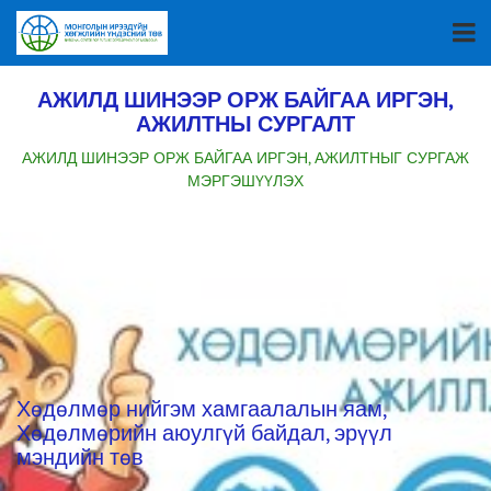
АЖИЛД ШИНЭЭР ОРЖ БАЙГАА ИРГЭН,
АЖИЛТНЫ СУРГАЛТ
АЖИЛД ШИНЭЭР ОРЖ БАЙГАА ИРГЭН, АЖИЛТНЫГ СУРГАЖ
МЭРГЭШҮҮЛЭХ
Хөдөлмөр нийгэм хамгаалалын яам,
Хөдөлмөрийн аюулгүй байдал, эрүүл
мэндийн төв