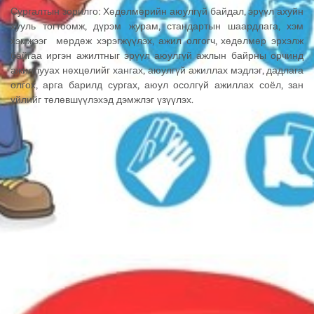
Сургалтын зорилго: Хөдөлмөрийн аюулгүй байдал, эрүүл ахуйн
хууль тогтоомж, дүрэм журам, стандартын шаардлага, хэм
хэмжээг мөрдөж хэрэгжүүлэх, ажил олгогч, хөдөлмөр эрхэлж
байгаа иргэн ажилтныг эрүүл аюулгүй ажлын байрны орчинд
ажиллууах нөхцөлийг хангах, аюулгүй ажиллах мэдлэг, дадлага
олгох, арга барилд сургах, аюул осолгүй ажиллах соёл, зан
үйлийг төлөвшүүлэхэд дэмжлэг үзүүлэх.