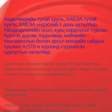
Хөдөлмөрийн тухай хууль, ХАБЭА тухай
хууль, ХАБЭА үндэсний 5 дахь хөтөлбөр,
Үйлдвэрлэлийн осол, хурц хордлогыг судлан
бүртгэх дүрэм, Хөдөлмөр, нийгмийн
хамгаалалын болон эрүүл мэндийн сайдын
тушаал А/370-н хүрээнд суурилсан
сургалтын хөтөлбөр
Сургалтаар эзэмших мэдлэг, чадвар: МУ-ын Хөдөлмөр,
нийгэм хамгаалалын болон эрүүл мэндийн сайдын тушаалд
суурилсан сургалтын хөтөлбөрийн дагуу
-Тухайн ажлын байрны аюулгүй ажиллагааны дүрэм, журам,
зааварчилгаа
-Ажлын хувцас, хамгаалах хэрэгслээр хангах, түүнийг
ашиглах, тогтмол хэрэглэж хэвшүүлэх