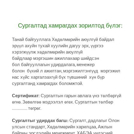
Сургалтад хамрагдах зорилтод бүлэг:
Танай байгууллага Хөдөлмөрийн аюулгүй байдал
эрүүл ахуйн тухай хуулийн дагуу эрх, үүргээ
хэрэгжүүлж хөдөлмөрийн аюулгүй
байдлаар мэргэшин ажиллахаар шийдсэн
бол байгууллагын удирдалага, менежер
болон бүхий л ажилтан, мэргэжилтэнгүүд мэргэжил
нас хүйс харгалзахгүй бүх түвшиний хүн бүр
сургалтанд хамрагдах боломжтой.
Сертификат
: Сургалтын гарын авлага үнэ төлбөргүй
өгнө. Зөвөлгөө мэдээлэл өгөх. Сургалтын төлбөр
............. төгрөг.
Сургалтыг удирдах багш:
Сургалт, дадлагыг Олон
улсын стандарт, Хөдөлмөрийн харилцаа, Ажлын
байрны эрсдэлийн менежмент, ХАБЭА үндэсний