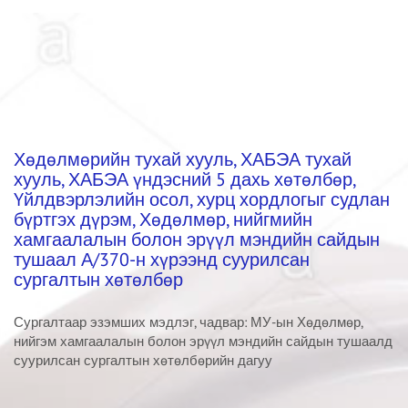
Хөдөлмөрийн тухай хууль, ХАБЭА тухай
хууль, ХАБЭА үндэсний 5 дахь хөтөлбөр,
Үйлдвэрлэлийн осол, хурц хордлогыг судлан
бүртгэх дүрэм, Хөдөлмөр, нийгмийн
хамгаалалын болон эрүүл мэндийн сайдын
тушаал А/370-н хүрээнд суурилсан
сургалтын хөтөлбөр
Сургалтаар эзэмших мэдлэг, чадвар: МУ-ын Хөдөлмөр,
нийгэм хамгаалалын болон эрүүл мэндийн сайдын тушаалд
суурилсан сургалтын хөтөлбөрийн дагуу