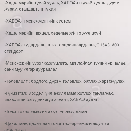
-Хөдөлмөрийн тухай хууль, ХАБЭА-н тухай хууль, дүрэм,
журам, стандартын тухай
-ХАБЭА-н менежментийн систем
-Хөдөлмөрийн нөхцөл, хөдөлмөрийн эрүүл ахуй
-ХАБЭА-н удирдлагын тогтолцоо-шаардлага, OHSAS18001
стандарт
-Менежерийн үүрэг хариуцлага, манлайлал түүний үр нөлөө,
сайн муу үлгэр дуурайлал,
-Төлөвлөлт : бодлого, дүрэм төлөвлөх, батлах, хэрэгжүүлэх,
-Гүйцэтгэл: Эрсдэл, үйл ажиллагааг хөтлөх тайлагнах,
идэвхитэй ба идэвхигүй хяналт, ХАБАЭ аудит,
-Тоног төхөөрөмжийн аюулгүй ажиллагаа
-Цахилгаан, цахилгаан тоног төхөөрөмжийн аюулгүй
ажиллагаа