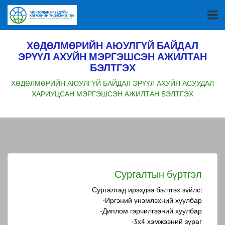
ХӨДӨЛМӨРИЙН АЮУЛГҮЙ БАЙДАЛ
ЭРҮҮЛ АХУЙН МЭРГЭШСЭН АЖИЛТАН
БЭЛТГЭХ
ХӨДӨЛМӨРИЙН АЮУЛГҮЙ БАЙДАЛ ЭРҮҮЛ АХУЙН АСУУДАЛ
ХАРИУЦСАН МЭРГЭШСЭН АЖИЛТАН БЭЛТГЭХ
Сургалтын бүртгэл
Сургалтад ирэхдээ бэлтгэх зүйлс:
-Иргэний үнэмлэхний хуулбар
-Диплом гэрчилгээний хуулбар
-3х4 хэмжээний зураг