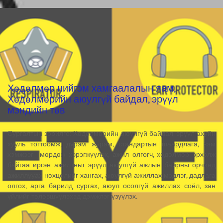
Хөдөлмөр нийгэм хамгаалалын яам,
Хөдөлмөрийн аюулгүй байдал, эрүүл
мэндийн төв
Сургалтын зорилго: Хөдөлмөрийн аюулгүй байдал, эрүүл ахуйн
хууль тогтоомж, дүрэм журам, стандартын шаардлага, хэм
хэмжээг мөрдөж хэрэгжүүлэх, ажил олгогч, хөдөлмөр эрхэлж
байгаа иргэн ажилтныг эрүүл аюулгүй ажлын байрны орчинд
ажиллууах нөхцөлийг хангах, аюулгүй ажиллах мэдлэг, дадлага
олгох, арга барилд сургах, аюул осолгүй ажиллах соёл, зан
үйлийг төлөвшүүлэхэд дэмжлэг үзүүлэх.