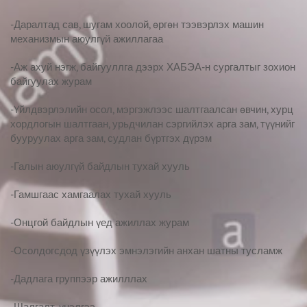
-Даралтад сав, шугам хоолой, өргөн тээвэрлэх машин
механизмын аюулгүй ажиллагаа
-Аж ахуй нэгж, байгууллга дээрх ХАБЭА-н сургалтыг зохион
байгуулах журам
-Үйлдвэрлэлийн осол, мэргэжлээс шалтгаалсан өвчин, хурц
хордлогын шалтгаан, урьдчилан сэргийлэх арга зам, түүнийг
бууруулах арга зам, судлан бүртгэх дүрэм
-Галын аюулгүй байдлын тухай хууль
-Гамшгаас хамгаалах тухай хууль
-Онцгой байдлын үед ажиллах журам
-Осолдогсдод үзүүлэх эмнэлэгийн анхан шатны тусламж
-Дадлага группээр ажилллах
-Шалгалт, үнэлгээ