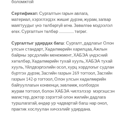
боломжтой
Сертификат:
Сургалтын гарын авлага,
материал, хэрэглэгдэх жишиг дүрэм, журам, загвар
маягтуудыг үнэ төлбөргүй өгнө. Зөвөлгөө мэдээлэл
өгөх. Сургалтын төлбөр ............. төгрөг.
Сургалтыг удирдах багш
: Сургалт, дадлагыг Олон
улсын стандарт, Хөдөлмөрийн харилцаа, Ажлын
байрны эрсдэлийн менежмент, ХАБЭА үндэсний
хөтөлбөр, Хөдөлмөрийн тухай хууль, ХАБЭА тухай
хууль, Үйлдвэрлэлийн осол, хурц хордлогыг судлан
бүртгэх дүрэм, Засгийн газрын 269 тогтоол, Засгийн
газрын 142-р тогтоол, Олон улсын хөдөлмөрийн
байгууллагын конвенци, зөвлөмж, холбогдох
журам тогтоол, болон ХАБЭА чиглэлээр мэргэшсэн
магистер, доктор зэрэгтэй олон жилийн дадлага
туршлагатай, өндөр ур чадвартай багш нар онол,
практик хослуулан хичээлийг удирдана.