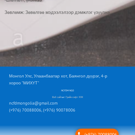
Зөвлөмж: Зөвөлгөө мэдээлэлээр дэмжлэг үзүүлнэ.
Монгол Улс, Улаанбаатар хот, Баянгол дүүрэг, 4-р
хороо "МИХҮТ"
NCFDM NGO
Вэб сайт
ыг:
Грийн софт ХХК
ncfdmongolia@gmail.com
(+976) 70088006, (+976) 90078006
(+976) 70088006