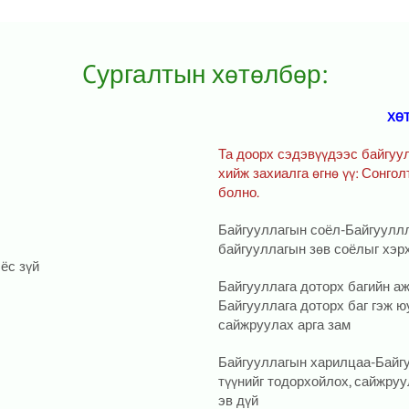
Cургалтын хөтөлбөр:
ХӨ
Та доорх сэдэвүүдээс байгуу
хийж захиалга өгнө үү: Сонго
болно.
Байгууллагын соёл-Байгууллла
байгууллагын зөв соёлыг хэр
ёс зүй
Байгууллага доторх багийн а
Байгууллага доторх баг гэж юу
сайжруулах арга зам
Байгууллагын харилцаа-Байгу
түүнийг тодорхойлох, сайжруу
эв дүй