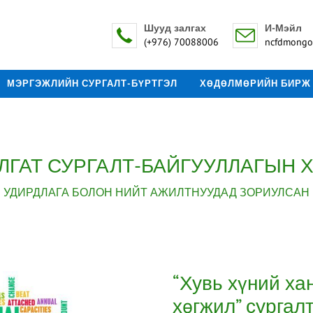
Шууд залгах
И-Мэйл
(+976) 70088006
ncfdmongo
МЭРГЭЖЛИЙН СУРГАЛТ-БҮРТГЭЛ
ХӨДӨЛМӨРИЙН БИРЖ
ЛГАТ СУРГАЛТ-БАЙГУУЛЛАГЫН 
УДИРДЛАГА БОЛОН НИЙТ АЖИЛТНУУДАД ЗОРИУЛСАН
“Хувь хүний ха
хөгжил” сургал