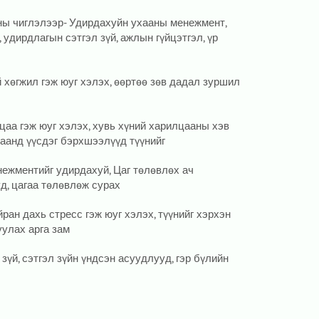
ны чиглэлээр- Удирдахуйн ухааны менежмент,
 удирдлагын сэтгэл зүй, ажлын гүйцэтгэл, үр
 хөгжил гэж юуг хэлэх, өөртөө зөв дадал зуршил
аа гэж юуг хэлэх, хувь хүний харилцааны хэв
цаанд үүсдэг бэрхшээлүүд түүнийг
ежментийг удирдахуй, Цаг төлөвлөх ач
уд, цагаа төлөвлөж сурах
ан дахь стресс гэж юуг хэлэх, түүнийг хэрхэн
уулах арга зам
 зүй, сэтгэл зүйн үндсэн асуудлууд, гэр бүлийн