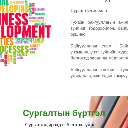
Сургалтын зорилго:
Тухайн байгууллагын ажил
зүйлийг тодорхойлон, бай
оршино.
Байгууллагын соёл - Байг
үнэмшил, үнэт зүйлийг тодо
болгоход зөвөлгөө мэдээлэл
Байгууллагын хөгжил - хув
удирдлага, ажилчдыг хамруу
Сургалтын бүртгэл
Сургалтад ирэхдээ бэлтгэх зүйлс: .....