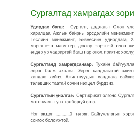
Сургалтад хамрагдах зори
Удирдах багш:
Сургалт, дадлагыг Олон улс
харилцаа, Ажлын байрны эрсдэлийн менежмент
Төслийн менежмент, Бизнесийн удирдлага, Х
мэргэшсэн магистер, доктор зэрэгтэй олон ж
өндөр ур чадвартай багш нар онол, практик хосл
Сургалтанд хамрагдсанаар:
Тухайн байгуулл
эерэг болж эхэлнэ. Эерэг хандлагатай ажил
хандаж хийнэ. Ажилтнуудын хандлага сайжир
төлөвших таатай орчин нөхцөл бүрдэнэ.
Сургалтын үнэлгээ:
Сертификат олгоно. Сургалт
материалыг үнэ төлбөргүй өгнө.
Нэг ак.цаг ............0 төгрөг. Байгууллагын х
сонгох боломжтой.