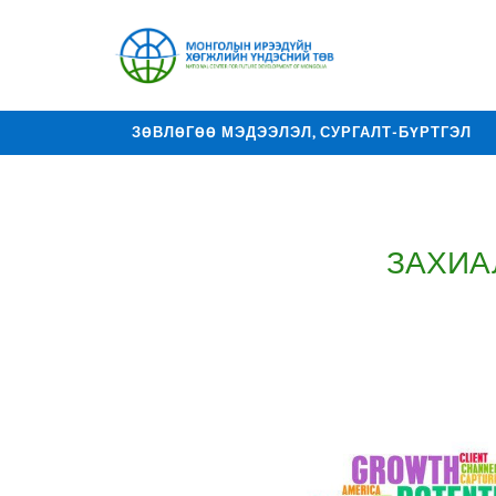
ЗӨВЛӨГӨӨ МЭДЭЭЛЭЛ, СУРГАЛТ-БҮРТГЭЛ
ХОЛБОО БАРИХ
ЗАХИА