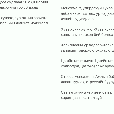
эг судлаад 10 ак.ц цагийн
на. Хүний тоо 30 дээш
Менежмент, удирдахуйн ухаа
албан хэрэг хөтлөх ур чадвар,
 хуваах, сургалтын зорилго
дүнгийн удирдлага
, багшийн дүгнэлт мэдээлэл
Хувь хүний хөгжил-Хувь хүний
хандлагын хэрхэн бий болгох
Харилцааны ур чадвар-Харилц
загварыг тодорхойлох, харил
Цагийн менежмент-Цагийн мен
холбогдол, цаг төлөвлөх аргу
Стресс менежмент-Ажлын байр
даван туулах, стрессийг буур
Сэтгэл зүйн- Бие хүний сэтгэл
харилцааны сэтгэл зүй