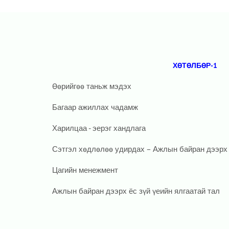
ХӨТӨЛБӨР-1
Өөрийгөө таньж мэдэх
Багаар ажиллах чадамж
Харилцаа - эерэг хандлага
Сэтгэл хөдлөлөө удирдах – Ажлын байран дээрх 
Цагийн менежмент
Ажлын байран дээрх ёс зүй үеийн ялгаатай тал