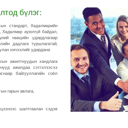
лтод бүлэг:
ын стандарт, Хөдөлмөрийн
, Хөдөлмөр ауюлгүй байдал,
үний нөөцийн удирдлагаар
илийн дадлага туршлагатай,
уулан хичээлийг удирдана
агын ажилтнуудын хандлага
тнууд ажилдаа сэтгэлээсээ
снаар байгууллагийн соёл
ын гарын авлага,
эрэгцээнээс шалтгаалан сэдэв