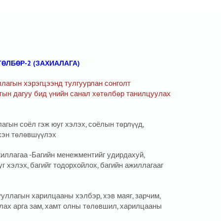
ТӨЛБӨР-2 (ЗАХИАЛАГА)
ллагын хэрэгцээнд тулгуурлан сонголт
лтын дагуу бид үнийн санал хөтөлбөр танилцуулах
гын соёл гэж юуг хэлэх, соёлын төрлүүд,
хэн төлөвшүүлэх
жиллагаа -Багийн менежментийг удирдахуй,
г хэлэх, багийг тодорхойлох, багийн ажиллагааг
уллагын харилцааны хэлбэр, хэв маяг, зарчим,
лах арга зам, хамт олны төлөвшил, харилцааны