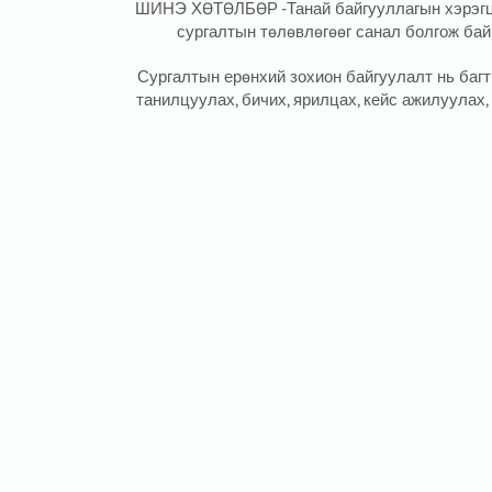
ШИНЭ ХӨТӨЛБӨР -Танай байгууллагын хэрэгцэ
сургалтын төлөвлөгөөг санал болгож бай
Сургалтын ерөнхий зохион байгуулалт нь багт
танилцуулах, бичих, ярилцах, кейс ажилуулах