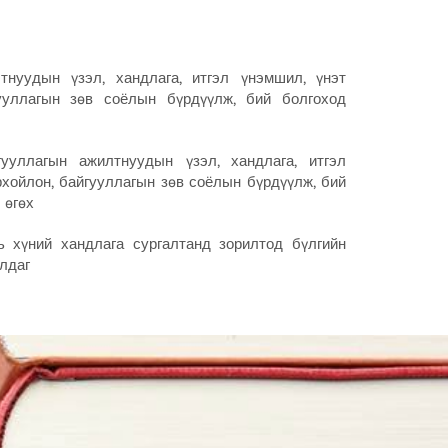
тнуудын үзэл, хандлага, итгэл үнэмшил, үнэт
гууллагын зөв соёлын бүрдүүлж, бий болгоход
ууллагын ажилтнуудын үзэл, хандлага, итгэл
рхойлон, байгууллагын зөв соёлын бүрдүүлж, бий
 өгөх
ь хүний хандлага сургалтанд зорилтод бүлгийн
лдаг